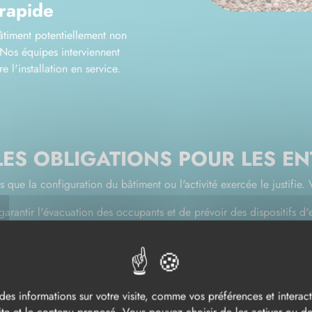
rapide
timent potentiellement non
Nos équipes interviennent
 l'installation en service.
ES OBLIGATIONS POUR LES EN
que la configuration du bâtiment ou l'activité exercée le justifie. Vo
garantir l'évacuation des occupants et de prévoir des dispositifs d
: il définit les obligations spécifiques selon le type d'établissement t
ire
 EN 12101
: elles encadrent les règles de conception, d'installati
des informations sur votre visite, comme vos préférences et interacti
ut système installé doit faire l'objet de contrôles réguliers pour res