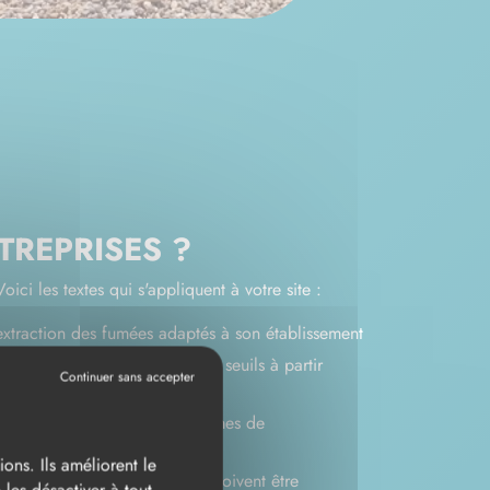
TREPRISES ?
ici les textes qui s'appliquent à votre site :
'extraction des fumées adaptés à son établissement
ertiaire, industriel, ERP et les seuils à partir
on et de performance des systèmes de
ons. Ils améliorent le
ter conforme ces vérifications doivent être