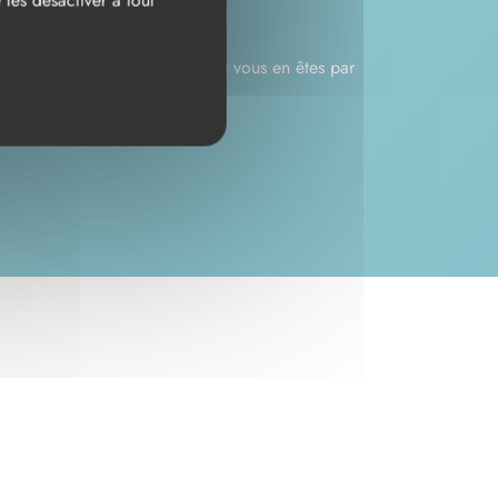
les désactiver à tout
n et vous indique précisément où vous en êtes par