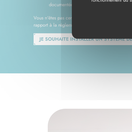
fonctionnement du si
documentées et disponibles en cas de con
Vous n'êtes pas certain des obligations qui s'appl
rapport à la réglementation en vigueur.
JE SOUHAITE INSTALLER UN SYSTÈME 