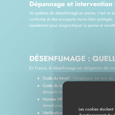
Dépannage et intervention 
Un système de désenfumage en panne, c'est un bâ
conforme et des occupants moins bien protégés. 
rapidement pour diagnostiquer la panne et remettre
DÉSENFUMAGE : QUELL
En France, le désenfumage est obligatoire dès lors 
Code du travail
: l'employeur est tenu de 
Code de la construction et de l'habitation
desquels le désenfumage devient obligato
Normes NF S 61-932, NF S 61-933 et NF
désenfumage
Les cookies stockent 
Vérifications périodiques obligatoires
: to