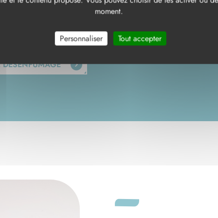
te et le contenu proposé. Vous pouvez choisir de les activer ou de 
trôle
moment.
iquent à votre site ? Turquand réalise un audit de votre installatio
Personnaliser
Tout accepter
DE DÉSENFUMAGE