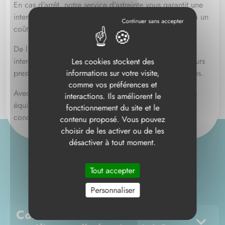
En cas d'arrêt, notre service d'astreinte vous garantit une
intervention rapide. Une heure de production perdue a un
coût réel, on le sait, et on intervient en conséquence.
De l'étude à la maintenance, vous avez un seul
interlocuteur. Pas de coordination à gérer entre plusieurs
Les cookies stockent des
informations sur votre visite,
prestataires, pas de perte d'information entre les étapes.
comme vos préférences et
Avec 3 agences en Vendée et 130 collaborateurs, nos
interactions. Ils améliorent le
équipes sont proches de vous, ce qui se traduit
fonctionnement du site et le
concrètement par des délais d'intervention réduits.
contenu proposé. Vous pouvez
choisir de les activer ou de les
désactiver à tout moment.
Tout accepter
FAQ
Personnaliser
Comment l'automatisation