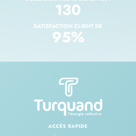
130
SATISFACTION CLIENT DE
95
%
ACCÈS RAPIDE