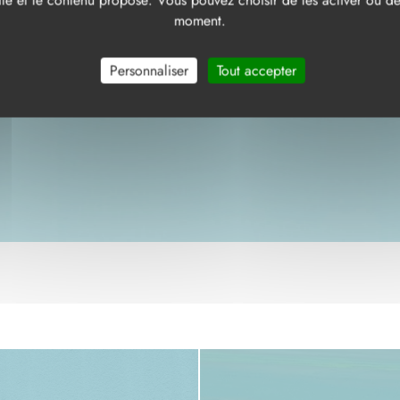
te et le contenu proposé. Vous pouvez choisir de les activer ou de 
nos constats, nous proposons des améliorations telles que des trava
moment.
x énergies renouvelables.
complet, détaillant les constats et les recommandations pour maxim
Personnaliser
Tout accepter
us bénéficiez d'un
diagnostic de haute qualité
, essentiel pour
opt