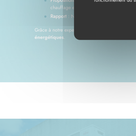
fonctionnement du si
Propositions de solutions
: Sur la base de 
chauffage et d'éclairage, et le recours au
Rapport
: Nous vous remettons un rapport 
Grâce à notre expertise et
certification RGE
, vo
énergétiques
.