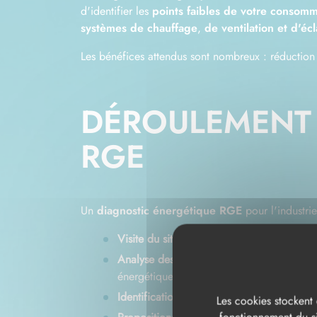
d'identifier les
points faibles de votre consom
systèmes de chauffage
,
de ventilation et d'éc
Les bénéfices attendus sont nombreux : réduction 
DÉROULEMENT 
RGE
Un
diagnostic énergétique RGE
pour l'industri
Visite du site
: Nos experts certifiés RGE e
Analyse des consommations d'énergie
: U
énergétique.
Identification des points faibles
: Nous repé
Les cookies stockent 