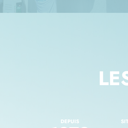
LE
DEPUIS
SI