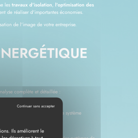
me les
travaux d'isolation
,
l'optimisation des
tent de réaliser d'importantes économies.
isation de l'image de votre entreprise.
ÉNERGÉTIQUE
nalyse complète et détaillée :
ier les points faibles de votre système
ons. Ils améliorent le