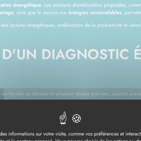
mation énergétique
. Les solutions d'amélioration proposées, com
lairage
, ainsi que le recours aux
énergies renouvelables
, permet
des factures énergétiques, amélioration de la productivité et valor
D'UN DIAGNOSTIC 
e en Vendée se déroule en plusieurs étapes précises, assurant une a
xaminent vos installations et collectent les données nécessaires.
ne étude minutieuse de vos consommations est effectuée pour identif
rons les inefficacités et les opportunités d'amélioration.
des informations sur votre visite, comme vos préférences et interacti