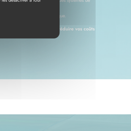
les désactiver à tout
ux d'isolation, l'optimisation des systèmes de
iser votre efficacité énergétique.
imiser vos performances et réduire vos coûts