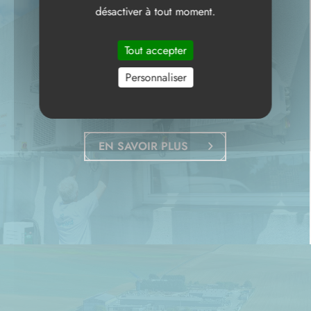
désactiver à tout moment.
Tout accepter
ENTRETIEN
Personnaliser
ET MAINTENANCE
EN SAVOIR PLUS