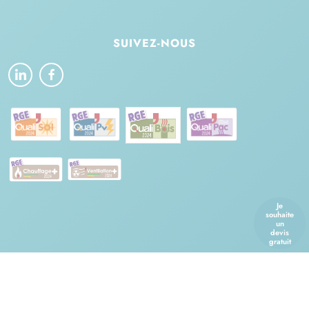
SUIVEZ-NOUS
Je
souhaite
un
devis
gratuit
Mentions légales
Exercez vos droits
Données personnelles
Index d’égalité professionnelle
Réalisation :
Z&Ko