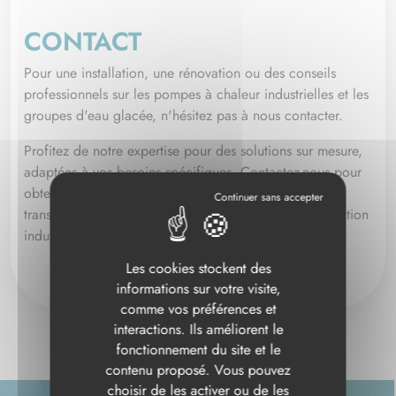
CONTACT
Pour une installation, une rénovation ou des conseils
professionnels sur les pompes à chaleur industrielles et les
groupes d'eau glacée, n'hésitez pas à nous contacter.
Profitez de notre expertise pour des solutions sur mesure,
adaptées à vos besoins spécifiques. Contactez-nous pour
obtenir un devis et découvrir comment nous pouvons
transformer votre système de chauffage et de climatisation
industriel.
Les cookies stockent des
informations sur votre visite,
comme vos préférences et
interactions. Ils améliorent le
fonctionnement du site et le
contenu proposé. Vous pouvez
choisir de les activer ou de les